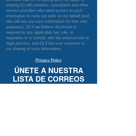
sharing (1) with vendors, consultants and other
service providers who need access to such
information to carry out work on our behalf (and
who will not use such information for their own
purposes); (2) if we believe disclosure is
required by any applicable law, rule, or
regulation or to comply with law enforcement or
legal process; and (3) if the user consents to
our sharing of such information.
Privacy Policy
ÚNETE A NUESTRA
LISTA DE CORREOS
© 2025 by Salt Lake County
Democratic Party
Hosting services donated by
Xmission