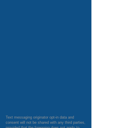
Text messaging originator opt-in data and
consent will not be shared with any third parties,
provided that the foregoing does not apply to