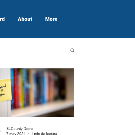
rd
About
More
SLCounty Dems
7 may 2024
1 min de lectura