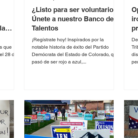
¿Listo para ser voluntario?
O
Únete a nuestro Banco de
ir
la
Talentos
pr
U
¡Regístrate hoy! Inspirados por la
De
os que
notable historia de éxito del Partido
Tr
el 28 de
Demócrata del Estado de Colorado, que
di
pasó de ser rojo a azul,...
per