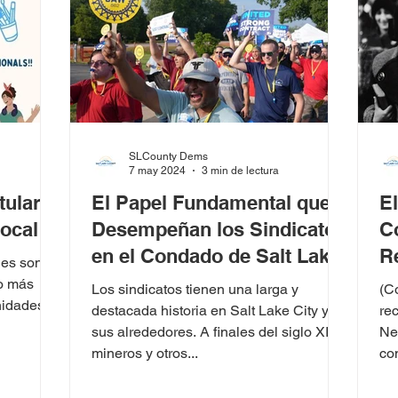
SLCounty Dems
7 may 2024
3 min de lectura
tularte
El Papel Fundamental que
E
local
Desempeñan los Sindicatos
C
en el Condado de Salt Lake
R
les son
I
o más
Los sindicatos tienen una larga y
(C
nidades.
G
destacada historia en Salt Lake City y
re
sus alrededores. A finales del siglo XIX,
Ne
mineros y otros...
co