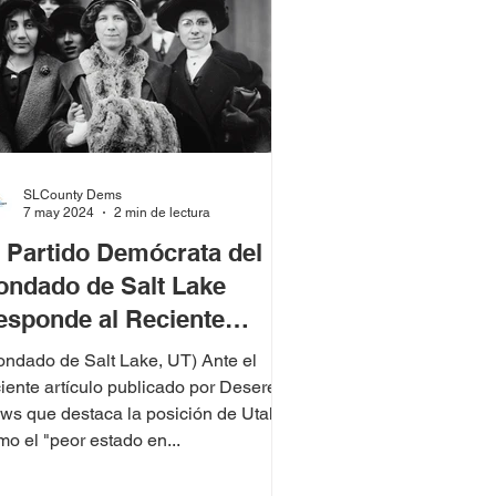
SLCounty Dems
7 may 2024
2 min de lectura
l Partido Demócrata del
ondado de Salt Lake
esponde al Reciente
nforme sobre Equidad de
ondado de Salt Lake, UT) Ante el
énero en Utah
ciente artículo publicado por Deseret
ws que destaca la posición de Utah
mo el "peor estado en...