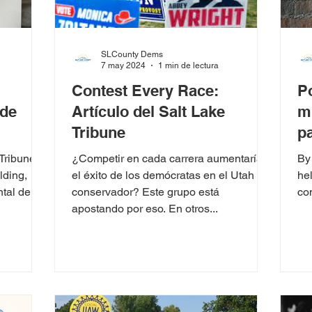
SLCounty Dems
7 may 2024
1 min de lectura
Contest Every Race:
P
 de
Artículo del Salt Lake
mu
Tribune
p
Tribune
¿Competir en cada carrera aumentaría
By
lding,
el éxito de los demócratas en el Utah
hel
tal de
conservador? Este grupo está
co
apostando por eso. En otros...