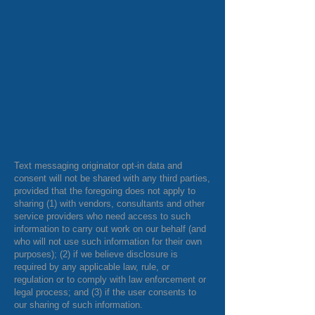
Text messaging originator opt-in data and
consent will not be shared with any third parties,
provided that the foregoing does not apply to
sharing (1) with vendors, consultants and other
service providers who need access to such
information to carry out work on our behalf (and
who will not use such information for their own
purposes); (2) if we believe disclosure is
required by any applicable law, rule, or
regulation or to comply with law enforcement or
legal process; and (3) if the user consents to
our sharing of such information.